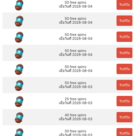
50 free spins
รับสปิน
เมื่อวันที่ 2026-08-04
50 free spins
รับสปิน
เมื่อวันที่ 2026-08-04
50 free spins
รับสปิน
เมื่อวันที่ 2026-08-04
50 free spins
รับสปิน
เมื่อวันที่ 2026-08-04
50 free spins
รับสปิน
เมื่อวันที่ 2026-08-04
50 free spins
รับสปิน
เมื่อวันที่ 2026-08-03
25 free spins
รับสปิน
เมื่อวันที่ 2026-08-03
40 free spins
รับสปิน
เมื่อวันที่ 2026-08-03
50 free spins
รับสปิน
เมื่อวันที่ 2026-08-03