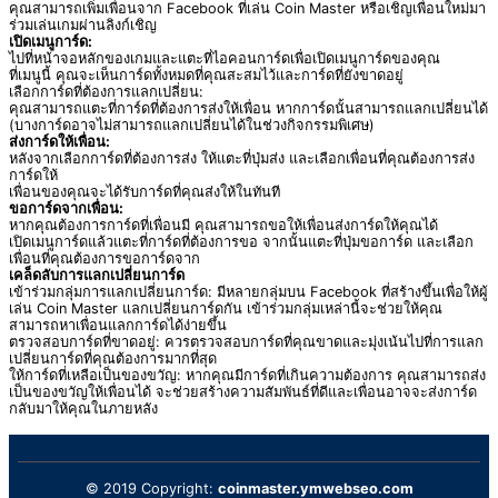
คุณสามารถเพิ่มเพื่อนจาก Facebook ที่เล่น Coin Master หรือเชิญเพื่อนใหม่มา
ร่วมเล่นเกมผ่านลิงก์เชิญ
เปิดเมนูการ์ด:
ไปที่หน้าจอหลักของเกมและแตะที่ไอคอนการ์ดเพื่อเปิดเมนูการ์ดของคุณ
ที่เมนูนี้ คุณจะเห็นการ์ดทั้งหมดที่คุณสะสมไว้และการ์ดที่ยังขาดอยู่
เลือกการ์ดที่ต้องการแลกเปลี่ยน:
คุณสามารถแตะที่การ์ดที่ต้องการส่งให้เพื่อน หากการ์ดนั้นสามารถแลกเปลี่ยนได้
(บางการ์ดอาจไม่สามารถแลกเปลี่ยนได้ในช่วงกิจกรรมพิเศษ)
ส่งการ์ดให้เพื่อน:
หลังจากเลือกการ์ดที่ต้องการส่ง ให้แตะที่ปุ่มส่ง และเลือกเพื่อนที่คุณต้องการส่ง
การ์ดให้
เพื่อนของคุณจะได้รับการ์ดที่คุณส่งให้ในทันที
ขอการ์ดจากเพื่อน:
หากคุณต้องการการ์ดที่เพื่อนมี คุณสามารถขอให้เพื่อนส่งการ์ดให้คุณได้
เปิดเมนูการ์ดแล้วแตะที่การ์ดที่ต้องการขอ จากนั้นแตะที่ปุ่มขอการ์ด และเลือก
เพื่อนที่คุณต้องการขอการ์ดจาก
เคล็ดลับการแลกเปลี่ยนการ์ด
เข้าร่วมกลุ่มการแลกเปลี่ยนการ์ด: มีหลายกลุ่มบน Facebook ที่สร้างขึ้นเพื่อให้ผู้
เล่น Coin Master แลกเปลี่ยนการ์ดกัน เข้าร่วมกลุ่มเหล่านี้จะช่วยให้คุณ
สามารถหาเพื่อนแลกการ์ดได้ง่ายขึ้น
ตรวจสอบการ์ดที่ขาดอยู่: ควรตรวจสอบการ์ดที่คุณขาดและมุ่งเน้นไปที่การแลก
เปลี่ยนการ์ดที่คุณต้องการมากที่สุด
ให้การ์ดที่เหลือเป็นของขวัญ: หากคุณมีการ์ดที่เกินความต้องการ คุณสามารถส่ง
เป็นของขวัญให้เพื่อนได้ จะช่วยสร้างความสัมพันธ์ที่ดีและเพื่อนอาจจะส่งการ์ด
กลับมาให้คุณในภายหลัง
© 2019 Copyright:
coinmaster.ymwebseo.com