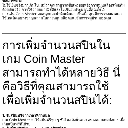
ข้อควรระวัง
ไม่ใช้เงินจริงมากเกินไป: แม้ว่าคุณสามารถซื้อเหรียญหรือการหมุนสล็อตเพิ่มเติม
ด้วยเงินจริง ควรใช้จ่ายอย่างมีสติและไม่เกินงบประมาณที่คุณตั้งไว้
การเล่น Coin Master จะสนุกและน่าตื่นเต้นมากขึ้นเมื่อคุณมีการวางแผนและ
ใช้เทคนิคอย่างชาญฉลาดในการหมุนสล็อตและจัดการหมู่บ้านของคุณ
การเพิ่มจำนวนสปินใน
เกม Coin Master
สามารถทำได้หลายวิธี นี่
คือวิธีที่คุณสามารถใช้
เพื่อเพิ่มจำนวนสปินได้:
1. รับสปินฟรีจากเวลาที่กำหนด
เกม Coin Master จะให้สปินฟรีทุก ๆ ชั่วโมง ดังนั้นควรตรวจสอบเกมบ่อย ๆ เพื่อ
เก็บสปินฟรีที่ได้รับ