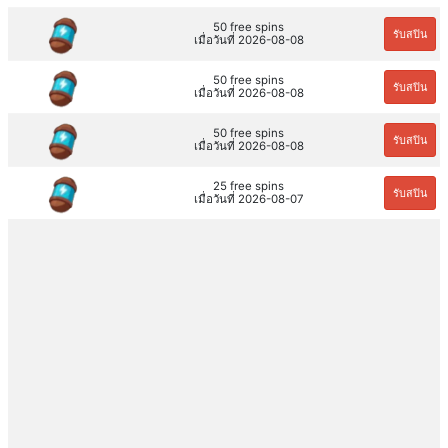
50 free spins
รับสปิน
เมื่อวันที่ 2026-08-08
50 free spins
รับสปิน
เมื่อวันที่ 2026-08-08
50 free spins
รับสปิน
เมื่อวันที่ 2026-08-08
25 free spins
รับสปิน
เมื่อวันที่ 2026-08-07