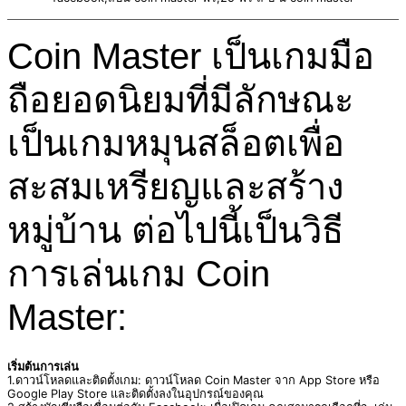
Coin Master เป็นเกมมือ
ถือยอดนิยมที่มีลักษณะ
เป็นเกมหมุนสล็อตเพื่อ
สะสมเหรียญและสร้าง
หมู่บ้าน ต่อไปนี้เป็นวิธี
การเล่นเกม Coin
Master:
เริ่มต้นการเล่น
1.ดาวน์โหลดและติดตั้งเกม: ดาวน์โหลด Coin Master จาก App Store หรือ
Google Play Store และติดตั้งลงในอุปกรณ์ของคุณ