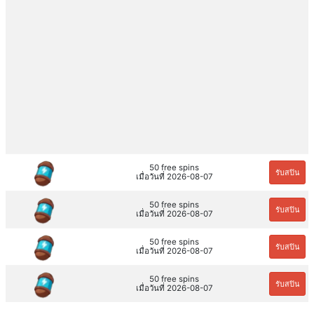
50 free spins
รับสปิน
เมื่อวันที่ 2026-08-07
50 free spins
รับสปิน
เมื่อวันที่ 2026-08-07
50 free spins
รับสปิน
เมื่อวันที่ 2026-08-07
50 free spins
รับสปิน
เมื่อวันที่ 2026-08-07